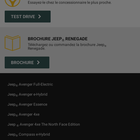
Essayez-le chez le concessionnaire le plus proche.
TEST DRIVE
BROCHURE JEEP
RENEGADE
®
Téléchargez ou commandez la brochure Jeep
®
Renegade.
BROCHURE
Jeep
Avenger Full-Electric
®
Jeep
Avenger e-Hybrid
®
Jeep
Avenger Essence
®
Jeep
Avenger 4xe
®
Jeep
Avenger 4xe The North Face Edition
®
Jeep
Compass e-Hybrid
®