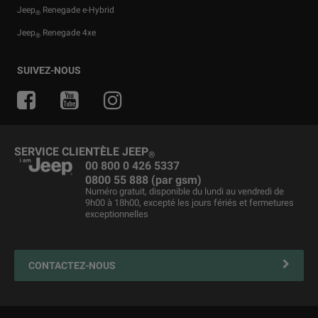
Jeep
Renegade e-Hybrid
®
Jeep
Renegade 4xe
®
Offres pour particuliers
Toutes nos offres
Trail Rated
Accessoires d'origine
Actualités
Jeep
SUIVEZ-NOUS
Renegade 4xe
®
®
Offres pour professionnelles
Services financiers
Guide tout terrain
Offres du moment
Camp Jeep
®
Private Lease
L'expérience 4x4
Pièces détachées et conseils
Jeep & Juventus
Véhicules d'entreprise
Le berceau du SUV
Merchandising
SERVICE CLIENTÈLE JEEP
®
Business Lease
Maintenance du véhicule
00 800 0 426 5337
0800 55 888 (par gsm)
Véhicules d'occasion
Jeep FlexCare
Numéro gratuit, disponible du lundi au vendredi de
9h00 à 18h00, excepté les jours fériés et fermetures
Liste de prix
Assistance routière
exceptionnelles
Contactez votre Réparateur Agréé
4xe Plug-in Hybrid solutions de recharge et entretien
CONTACTEZ-NOUS
Prendre rendez-vous
Calculez vos frais de maintenance