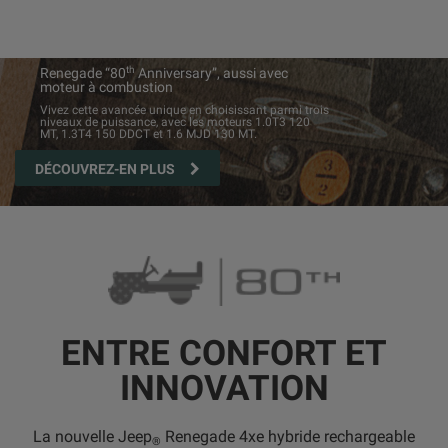
th
Renegade “80
Anniversary”, aussi avec
moteur à combustion
Vivez cette avancée unique en choisissant parmi trois
niveaux de puissance, avec les moteurs 1.0T3 120
MT, 1.3T4 150 DDCT et 1.6 MJD 130 MT.
DÉCOUVREZ-EN PLUS
ENTRE CONFORT ET
INNOVATION
La nouvelle Jeep
Renegade 4xe hybride rechargeable
®