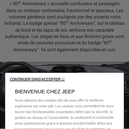
th
« 80
Anniversary » accueille conducteur et passagers
dans un intérieur confortable, fonctionnel et spacieux. Les
volumes généreux sont soulignés par des accents noirs
th
brillants. Le badge spécial “80
Anniversary”, sur le tableau
de bord et les tapis de sol, renforce son caractère
authentique. Les sièges en tissu et aux finitions grises sont
th
ornés de coutures exclusives et du badge “80
Anniversary”. Ils sont également disponible en cuir.
CONTINUER SANS ACCEPTER →
BIENVENUE CHEZ JEEP
Nous utilisons des cookies afin de vous offrir la meilleure
expérience sur notre site. Les cookies nous permettent de vous
fournir des fonctionnalités essentielles telles que la sécurité, la
gestion du réseau et l’accessibilité. Ils améliorent la convivialité
et les performances grâce à diverses fonctionnalités telles que