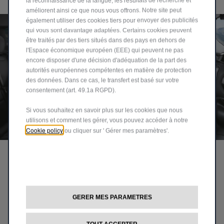
la reconnaissance de la langue, les résultats de recherche et
améliorent ainsi ce que nous vous offrons. Notre site peut
également utiliser des cookies tiers pour envoyer des publicités
qui vous sont davantage adaptées. Certains cookies peuvent
être traités par des tiers situés dans des pays en dehors de
l'Espace économique européen (EEE) qui peuvent ne pas
encore disposer d'une décision d'adéquation de la part des
autorités européennes compétentes en matière de protection
des données. Dans ce cas, le transfert est basé sur votre
consentement (art. 49.1a RGPD).
Si vous souhaitez en savoir plus sur les cookies que nous
utilisons et comment les gérer, vous pouvez accéder à notre
Cookie policy
ou cliquer sur ' Gérer mes paramètres'.
1
2
3
4
NOUVEAUX DÉTAILS, MÊME
STYLE INCOMPARABLE
GERER MES PARAMETRES
th
Le nouveau Renegade 4xe hybride rechargeable “80