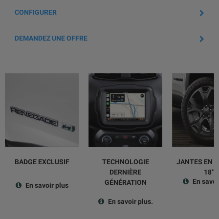
CONFIGURER
DEMANDEZ UNE OFFRE
TECHNOLOGIE
JANTES EN A
BADGE EXCLUSIF
DERNIÈRE
18’’
En savoi
GÉNÉRATION
En savoir plus
En savoir plus.