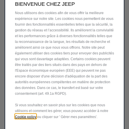
BIENVENUE CHEZ JEEP
Nous utilisons des cookies afin de vous offrir la meilleure
ÉCRIVEZ VOTRE MESSAGE
*
expérience sur notre site. Les cookies nous permettent de vous
fournir des fonctionnalités essentielles telles que la sécurité, la
gestion du réseau et l’accessibilité. Ils améliorent la convivialité
et les performances grâce à diverses fonctionnalités telles que
la reconnaissance de la langue, les résultats de recherche et
améliorent ainsi ce que nous vous offrons. Notre site peut
également utiliser des cookies tiers pour envoyer des publicités
qui vous sont davantage adaptées. Certains cookies peuvent
être traités par des tiers situés dans des pays en dehors de
l'Espace économique européen (EEE) qui peuvent ne pas
VIE PRIVEE
encore disposer d'une décision d'adéquation de la part des
autorités européennes compétentes en matière de protection
En cliquant sur le bouton ENVOYEZ, je confirme avoir
des données. Dans ce cas, le transfert est basé sur votre
lu et compris la
Note d’information
consentement (art. 49.1a RGPD).
Si vous souhaitez en savoir plus sur les cookies que nous
utilisons et comment les gérer, vous pouvez accéder à notre
ENVOYER
Cookie policy
ou cliquer sur ' Gérer mes paramètres'.