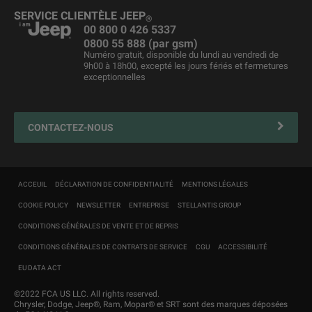
Business Lease
Merchandising
Jeep
& Harley-Davidson
®
SERVICE CLIENTÈLE JEEP
®
Véhicules d'occasion
Maintenance du véhicule
00 800 0 426 5337
0800 55 888 (par gsm)
Liste de prix
Jeep FlexCare
Numéro gratuit, disponible du lundi au vendredi de
9h00 à 18h00, excepté les jours fériés et fermetures
Jeep
Assistance routière
reprise
®
exceptionnelles
Contactez votre Réparateur Agréé
4xe Plug-in Hybrid solutions de recharge et entretien
CONTACTEZ-NOUS
Mopar Connect
Clients professionnels
Carte de navigation
ACCEUIL
DÉCLARATION DE CONFIDENTIALITÉ
MENTIONS LÉGALES
Customer first
COOKIE POLICY
NEWSLETTER
ENTREPRISE
STELLANTIS GROUP
CONDITIONS GÉNÉRALES DE VENTE ET DE REPRIS
CONDITIONS GÉNÉRALES DE CONTRATS DE SERVICE
CGU
ACCESSIBILITÉ
EU DATA ACT
©2022 FCA US LLC. All rights reserved.
Chrysler, Dodge, Jeep®, Ram, Mopar® et SRT sont des marques déposées