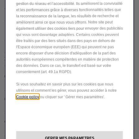
GSM
gestion du réseau et l’accessibilité. Ils améliorent la convivialité
et les performances grâce à diverses fonctionnalités telles que
la reconnaissance de la langue, les résultats de recherche et
* Champ obligatoire
améliorent ainsi ce que nous vous offrons. Notre site peut
également utiliser des cookies tiers pour envoyer des publicités
qui vous sont davantage adaptées. Certains cookies peuvent
Consentement
être traités par des tiers situés dans des pays en dehors de
En soumettant les informations ci-dessus, je confirme que j'ai lu et
l'Espace économique européen (EEE) qui peuvent ne pas
compris la
politique de confidentialité et que je consens au
encore disposer d'une décision d'adéquation de la part des
traitement de mes informations tel qu'il y est décrit et comme
autorités européennes compétentes en matière de protection
indiqué ci-dessous.
des données. Dans ce cas, le transfert est basé sur votre
consentement (art. 49.1a RGPD).
J’accepte
Je n’accepte pas
Si vous souhaitez en savoir plus sur les cookies que nous
Restons en contact !
utilisons et comment les gérer, vous pouvez accéder à notre
Cookie policy
ou cliquer sur ' Gérer mes paramètres'.
J’accepte
Je n’accepte pas
Profitez d'une expérience sur-mesure !
J’accepte
Je n’accepte pas
Rejoignez nos partenaires !
GERER MES PARAMETRES