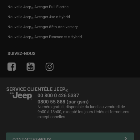
Nouvelle Jeep
Avenger Full-Electric
®
Nouvelle Jeep
Avenger 4xe e-Hybrid
®
Nouvelle Jeep
Avenger 85th Anniversary
®
Nouvelle Jeep
Avenger Essence et e-Hybrid
®
Offres pour particuliers
Services financiers
Guide tout terrain
Accessoires d'origine
Actualités
SUIVEZ-NOUS
Offres pour professionnelles
Private Lease
Le berceau du SUV
Offres du moment
Jeep & Juventus
Véhicules d'entreprise
Pièces détachées et conseils
Jeep
& Snow League
®
Business Lease
Merchandising
Jeep
& Harley-Davidson
®
SERVICE CLIENTÈLE JEEP
®
Véhicules d'occasion
Maintenance du véhicule
00 800 0 426 5337
0800 55 888 (par gsm)
Liste de prix
Jeep FlexCare
Numéro gratuit, disponible du lundi au vendredi de
9h00 à 18h00, excepté les jours fériés et fermetures
Jeep
Assistance routière
reprise
®
exceptionnelles
Contactez votre Réparateur Agréé
4xe Plug-in Hybrid solutions de recharge et entretien
CONTACTEZ-NOUS