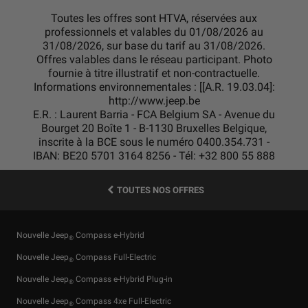
Toutes les offres sont HTVA, réservées aux
professionnels et valables du 01/08/2026 au
31/08/2026, sur base du tarif au 31/08/2026.
Offres valables dans le réseau participant. Photo
fournie à titre illustratif et non-contractuelle.
Informations environnementales : [[A.R. 19.03.04]:
http://www.jeep.be
E.R. : Laurent Barria - FCA Belgium SA - Avenue du
Bourget 20 Boîte 1 - B-1130 Bruxelles Belgique,
inscrite à la BCE sous le numéro 0400.354.731 -
IBAN: BE20 5701 3164 8256 - Tél: +32 800 55 888
TOUTES NOS OFFRES
Nouvelle Jeep
Compass e-Hybrid
®
Nouvelle Jeep
Compass Full-Electric
®
Nouvelle Jeep
Compass e-Hybrid Plug-in
®
Nouvelle Jeep
Compass 4xe Full-Electric
®