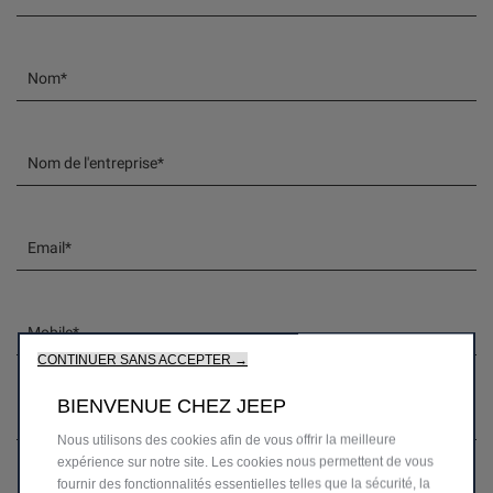
Nom*
Nom de l'entreprise*
Email*
Mobile*
CONTINUER SANS ACCEPTER →
BIENVENUE CHEZ JEEP
Code postal ou adresse complète*
Nous utilisons des cookies afin de vous offrir la meilleure
expérience sur notre site. Les cookies nous permettent de vous
Comment souhaitez-vous être recontacté?*
fournir des fonctionnalités essentielles telles que la sécurité, la