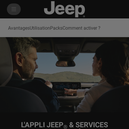
SkiptoContentText
SkiptoNavigationText
Avantages
Utilisation
Packs
Comment activer ?
L'APPLI JEEP
& SERVICES
®