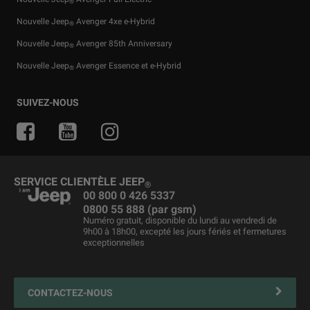
®
Nouvelle Jeep
Avenger 4xe e-Hybrid
®
Nouvelle Jeep
Avenger 85th Anniversary
®
Nouvelle Jeep
Avenger Essence et e-Hybrid
®
Offres pour particuliers
Services financiers
Guide tout terrain
Accessoires d'origine
Actualités
SUIVEZ-NOUS
Offres pour professionnelles
Private Lease
Le berceau du SUV
Offres du moment
Jeep & Juventus
Véhicules d'entreprise
Pièces détachées et conseils
Jeep
& Snow League
®
Business Lease
Merchandising
Jeep
& Harley-Davidson
®
SERVICE CLIENTÈLE JEEP
®
Véhicules d'occasion
Maintenance du véhicule
00 800 0 426 5337
0800 55 888 (par gsm)
Liste de prix
Jeep FlexCare
Numéro gratuit, disponible du lundi au vendredi de
9h00 à 18h00, excepté les jours fériés et fermetures
®
Jeep
Assistance routière
reprise
exceptionnelles
Contactez votre Réparateur Agréé
4xe Plug-in Hybrid solutions de recharge et entretien
CONTACTEZ-NOUS
Prendre rendez-vous