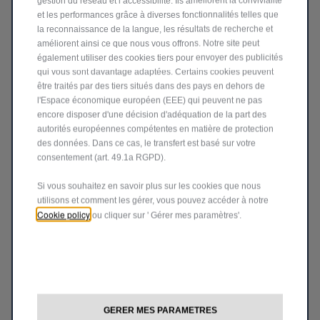
gestion du réseau et l’accessibilité. Ils améliorent la convivialité
assistance en cas de vol, alertes en cas d’intrusion ou
et les performances grâce à diverses fonctionnalités telles que
d’accident : vous restez totalement maître de votre
la reconnaissance de la langue, les résultats de recherche et
améliorent ainsi ce que nous vous offrons. Notre site peut
tranquillité d’esprit.
également utiliser des cookies tiers pour envoyer des publicités
EN SAVOIR PLUS >
qui vous sont davantage adaptées. Certains cookies peuvent
être traités par des tiers situés dans des pays en dehors de
l'Espace économique européen (EEE) qui peuvent ne pas
encore disposer d'une décision d'adéquation de la part des
autorités européennes compétentes en matière de protection
des données. Dans ce cas, le transfert est basé sur votre
consentement (art. 49.1a RGPD).
Si vous souhaitez en savoir plus sur les cookies que nous
utilisons et comment les gérer, vous pouvez accéder à notre
Cookie policy
ou cliquer sur ' Gérer mes paramètres'.
NAVIGATION INTELLIGENTE, TRAJETS
OPTIMISÉS
Évitez les embouteillages, gagnez du temps et
GERER MES PARAMETRES