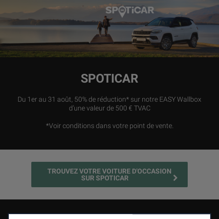
SPOTICAR
Du 1er au 31 août, 50% de réduction* sur notre EASY Wallbox
d’une valeur de 500 € TVAC
*Voir conditions dans votre point de vente.
TROUVEZ VOTRE VOITURE D'OCCASION
SUR SPOTICAR
Nous utilisons des cookies afin de vous offrir la meilleure
expérience sur notre site. Les cookies nous permettent de vous
fournir des fonctionnalités essentielles telles que la sécurité, la
gestion du réseau et l’accessibilité. Ils améliorent la convivialité
Nouvelle Jeep
Compass e-Hybrid
et les performances grâce à diverses fonctionnalités telles que
®