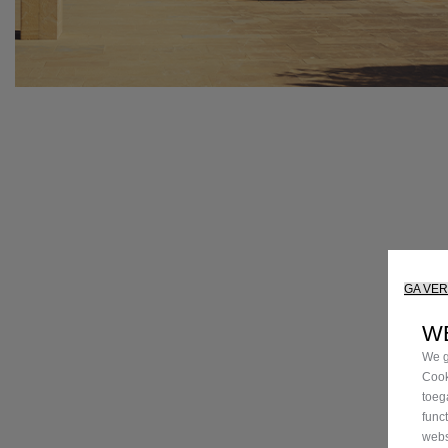
GA VE
W
We g
Cook
toeg
func
webs