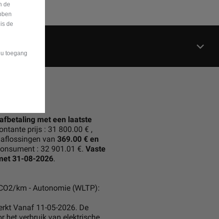
n de
bben
is de
t u toegang
 afbetaling met een laatste
ontante prijs : 31 800.00 € ,
daflossingen van
369.00 € en
 consument : 32 901.01 €.
Vaste
 met 31-08-2026
.
g CO2/km - Autonomie (WLTP):
rkt Vanaf 11-05-2026. De
 het verbruik van elektrische