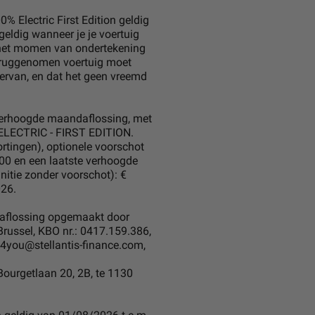
Electric First Edition geldig
eldig wanneer je je voertuig
op het momen van ondertekening
eruggenomen voertuig moet
 ervan, en dat het geen vreemd
e verhoogde maandaflossing, met
LECTRIC - FIRST EDITION.
ortingen), optionele voorschot
00 en een laatste verhoogde
itie zonder voorschot): €
026.
ndaflossing opgemaakt door
 Brussel, KBO nr.: 0417.159.386,
s4you@stellantis-finance.com,
Bourgetlaan 20, 2B, te 1130