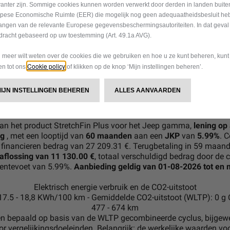
vanter zijn. Sommige cookies kunnen worden verwerkt door derden in landen buite
pese Economische Ruimte (EER) die mogelijk nog geen adequaatheidsbesluit he
angen van de relevante Europese gegevensbeschermingsautoriteiten. In dat geval 
dracht gebaseerd op uw toestemming (Art. 49.1a AVG).
u meer wilt weten over de cookies die we gebruiken en hoe u ze kunt beheren, kun
Cookie policy
gen tot ons
of klikken op de knop ‘Mijn instellingen beheren’.
MIJN INSTELLINGEN BEHEREN
ALLES AANVAARDEN
« LET OP, GELD LENEN KOST OOK GELD. »
van het product StretchFin Plus voor het Jeep gamma,
lening op
ng
, met een looptijd van
60 maanden
aan een
JKP
van
5.99%
. C
e financieren bedrag van 27 209.31 €. Terugbetaling in 59 maan
flossing van 11 130.00 €
, totaal verschuldigd bedrag door de
trentevoet van 5.99%.
Aanbieding geldig van 01-08-2026 tot en
Elektrisch energie verbruik en de CO2-uitstoot
17.5 - 18,8 KWh/100 km - Gemiddelde CO2-uitstoot (WLTP): 0 
477 - 674 km
 bepaald op basis van de WLTP gecombineerde cyclus, bijgewe
 vergelijkingsdoeleinden. Belangrijk: de werkelijke waarden voor