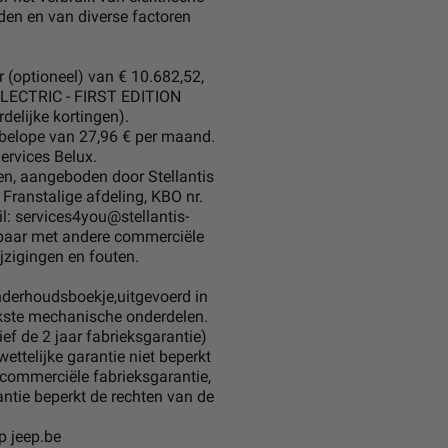
den en van diverse factoren
(optioneel) van € 10.682,52,
LECTRIC - FIRST EDITION
delijke kortingen).
n belope van 27,96 € per maand.
ervices Belux.
en, aangeboden door Stellantis
 Franstalige afdeling, KBO nr.
: services4you@stellantis-
rbaar met andere commerciële
jzigingen en fouten.
derhoudsboekje,uitgevoerd in
ijkste mechanische onderdelen.
ef de 2 jaar fabrieksgarantie)
ettelijke garantie niet beperkt
e commerciële fabrieksgarantie,
antie beperkt de rechten van de
p jeep.be