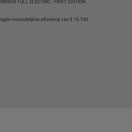
MPASS FULL ELECTRIC - FIRST EDITION:
oogde maandelijkse aflossing van € 16.743