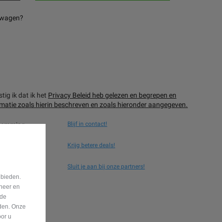
fswagen?
ig ik dat ik het
Privacy Beleid heb gelezen en begrepen en
matie zoals hierin beschreven en zoals hieronder aangegeven.
Blijf in contact!
stemming
Krijg betere deals!
stemming
Sluit je aan bij onze partners!
stemming
 bieden.
eheer en
nde
eden. Onze
oor u