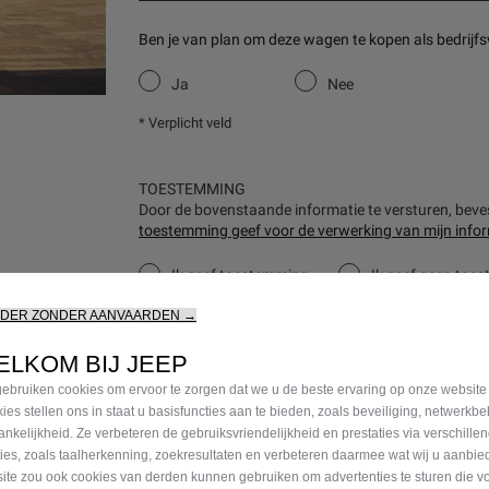
Ben je van plan om deze wagen te kopen als bedrij
Ja
Nee
* Verplicht veld
TOESTEMMING
Door de bovenstaande informatie te versturen, bevest
toestemming geef voor de verwerking van mijn infor
Ik geef toestemming
Ik geef geen toe
RDER ZONDER AANVAARDEN →
Ik geef toestemming
Ik geef geen toe
ELKOM BIJ JEEP
Ik geef toestemming
Ik geef geen toe
ebruiken cookies om ervoor te zorgen dat we u de beste ervaring op onze website
ies stellen ons in staat u basisfuncties aan te bieden, zoals beveiliging, netwerkb
ankelijkheid. Ze verbeteren de gebruiksvriendelijkheid en prestaties via verschille
VERDER
ties, zoals taalherkenning, zoekresultaten en verbeteren daarmee wat wij u aanbi
ite zou ook cookies van derden kunnen gebruiken om advertenties te sturen die v