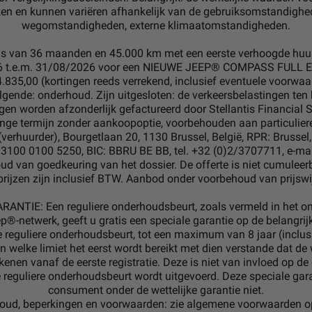
ken en kunnen variëren afhankelijk van de gebruiksomstandighe
wegomstandigheden, externe klimaatomstandigheden.
is van 36 maanden en 45.000 km met een eerste verhoogde huur 
26 t.e.m. 31/08/2026 voor een NIEUWE JEEP® COMPASS FULL E
4.835,00 (kortingen reeds verrekend, inclusief eventuele voorwaar
lgende: onderhoud. Zijn uitgesloten: de verkeersbelastingen te
gen worden afzonderlijk gefactureerd door Stellantis Financial S
ange termijn zonder aankoopoptie, voorbehouden aan particulier
verhuurder), Bourgetlaan 20, 1130 Brussel, België, RPR: Brussel,
3100 0100 5250, BIC: BBRU BE BB, tel. +32 (0)2/3707711, e-mail
ud van goedkeuring van het dossier. De offerte is niet cumulee
prijzen zijn inclusief BTW. Aanbod onder voorbehoud van prijswi
TIE: Een reguliere onderhoudsbeurt, zoals vermeld in het on
p®-netwerk, geeft u gratis een speciale garantie op de belangr
e reguliere onderhoudsbeurt, tot een maximum van 8 jaar (inclusi
 welke limiet het eerst wordt bereikt met dien verstande dat de w
kenen vanaf de eerste registratie. Deze is niet van invloed op d
 reguliere onderhoudsbeurt wordt uitgevoerd. Deze speciale gar
consument onder de wettelijke garantie niet.
oud, beperkingen en voorwaarden: zie algemene voorwaarden o