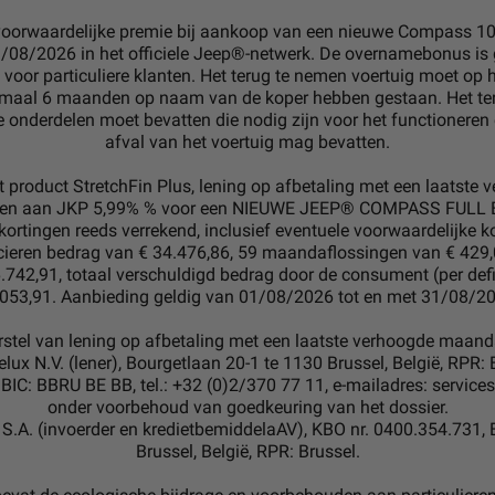
orwaardelijke premie bij aankoop van een nieuwe Compass 100% 
08/2026 in het officiele Jeep®-netwerk. De overnamebonus is g
oel voor particuliere klanten. Het terug te nemen voertuig moet 
imaal 6 maanden op naam van de koper hebben gestaan. Het t
le onderdelen moet bevatten die nodig zijn voor het functioneren
afval van het voertuig mag bevatten.
et product StretchFin Plus, lening op afbetaling met een laatst
nden aan JKP 5,99% % voor een NIEUWE JEEP® COMPASS FULL E
(kortingen reeds verrekend, inclusief eventuele voorwaardelijke k
ncieren bedrag van € 34.476,86, 59 maandaflossingen van € 429,
742,91, totaal verschuldigd bedrag door de consument (per defin
053,91. Aanbieding geldig van 01/08/2026 tot en met 31/08/2
orstel van lening op afbetaling met een laatste verhoogde maa
elux N.V. (lener), Bourgetlaan 20-1 te 1130 Brussel, België, RPR:
IC: BBRU BE BB, tel.: +32 (0)2/370 77 11, e-mailadres: service
onder voorbehoud van goedkeuring van het dossier.
S.A. (invoerder en kredietbemiddelaAV), KBO nr. 0400.354.731, 
Brussel, België, RPR: Brussel.