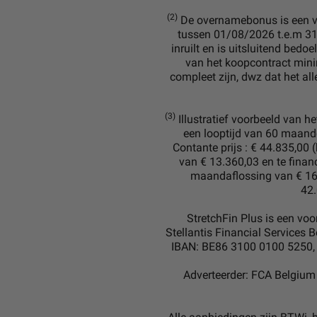
(2)
De overnamebonus is een vo
tussen 01/08/2026 t.e.m 31/
inruilt en is uitsluitend bed
van het koopcontract min
compleet zijn, dwz dat het al
(3)
Illustratief voorbeeld van h
een looptijd van 60 maa
Contante prijs : € 44.835,00 
van € 13.360,03 en te fina
maandaflossing van € 16.
42.
StretchFin Plus is een vo
Stellantis Financial Services B
IBAN: BE86 3100 0100 5250, B
Adverteerder: FCA Belgium 