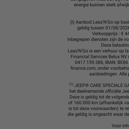
energie kunnen sterk afwij
(i) Aanbod Leas'N'Go op bas
geldig tussen 01/08/20
Verkoopprijs : € 4
Inbegrepen diensten zijn de vo
Deze belastin
Leas'N'Go is een verhuur op l
Financial Services Belux NV (
0417.159.386, IBAN: BE86 
finance.com, onder voorbeho
aanbiedingen. Alle 
(1)
JEEP® CARE SPECIALE GARAN
het deelnemende officiële Jee
Deze is geldig tot de volgend
of 160.000 km (afhankelijk van
is tot deze voorwaarden) te re
die geldig is ongeacht waar de
Voor inh