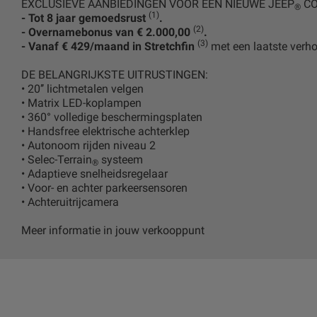
EXCLUSIEVE AANBIEDINGEN VOOR EEN NIEUWE JEEP
CO
®
(1)
- Tot 8 jaar gemoedsrust
.
(2)
- Overnamebonus van € 2.000,00
.
(3)
- Vanaf € 429/maand in Stretchfin
met een laatste verh
DE BELANGRIJKSTE UITRUSTINGEN:
• 20’’ lichtmetalen velgen
• Matrix LED-koplampen
• 360° volledige beschermingsplaten
• Handsfree elektrische achterklep
• Autonoom rijden niveau 2
• Selec-Terrain
systeem
®
• Adaptieve snelheidsregelaar
• Voor- en achter parkeersensoren
• Achteruitrijcamera
Meer informatie in jouw verkooppunt