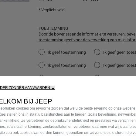
* Verplicht veld
TOESTEMMING
Door de bovenstaande informatie te versturen, bevest
toestemming geef voor de verwerking van mijn infor
Ik geef toestemming
Ik geef geen toe
Ik geef toestemming
Ik geef geen toe
Ik geef toestemming
Ik geef geen toe
RDER ZONDER AANVAARDEN →
ELKOM BIJ JEEP
VERDER
ebruiken cookies om ervoor te zorgen dat we u de beste ervaring op onze website
ies stellen ons in staat u basisfuncties aan te bieden, zoals beveiliging, netwerkb
ankelijkheid. Ze verbeteren de gebruiksvriendelijkheid en prestaties via verschille
ties, zoals taalherkenning, zoekresultaten en verbeteren daarmee wat wij u aanbi
ite zou ook cookies van derden kunnen gebruiken om advertenties te sturen die v