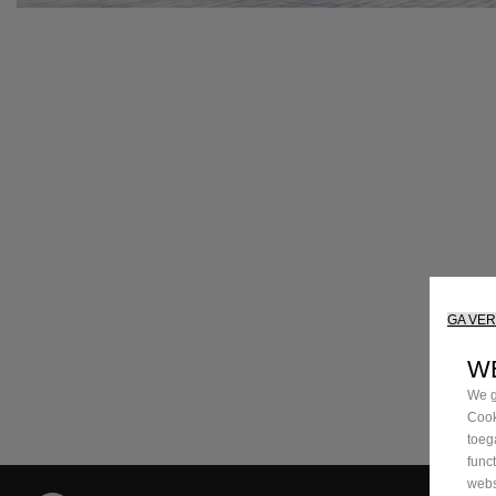
GA VE
W
We g
Cook
toeg
func
webs