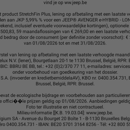
vind je op ww.jeep.be
et product StretchFin Plus, lening op afbetaling met een laatst
den aan JKP 5,99% % voor een JEEP® AVENGER e-HYBRID - LONG
rekend, inclusief eventuele voorwaardelijke kortingen), optionele
1.500,83, 59 maandaflossingen van € 269,00 en een laatste ver
gd bedrag door de consument (per definitie zonder voorschot): €
van 01/08/2026 tot en met 31/08/2026.
orstel van lening op afbetaling met een laatste verhoogde maa
elux N.V. (lener), Bourgetlaan 20-1 te 1130 Brussel, België, RPR:
IC: BBRU BE BB, tel.: +32 (0)2/370 77 11, e-mailadres: service
onder voorbehoud van goedkeuring van het dossier.
S.A. (invoerder en kredietbemiddelaAV), KBO nr. 0400.354.731, 
Brussel, België, RPR: Brussel.
bevat de ecologische bijdrage en voorbehouden aan particuliere
 offici��le prijzen geldig op 01/08/2026. Aanbiedingen geldi
Foto ter illustratie en niet contractueel.
Milieu-informatie [[K.B. 19.03.04]: www.jeep.be.
elgium SA - Avenue du Bourget 20 Boîte 1 - B-1130 Bruxelles Belgi
ro 0400.354.731 - IBAN: BE20 5701 3164 8256 - Tél: +32 800 5