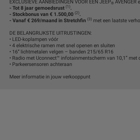
EXCLUSIEVE AANBIEDINGEN VOOR EEN JEEP
AVENGER e
®
(1)
- Tot 8 jaar gemoedsrust
.
(2)
- Stockbonus van € 1.500,00
.
(3)
- Vanaf € 269/maand in Stretchfin
met een laatste verh
DE BELANGRIJKSTE UITRUSTINGEN:
• LED-koplampen vóór
• 4 elektrische ramen met snel openen en sluiten
• 16’’ lichtmetalen velgen – banden 215/65 R16
• Radio met Uconnect™ infotainmentscherm van 10,1” met d
• Parkeersensoren achteraan
Meer informatie in jouw verkooppunt