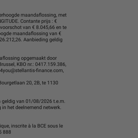
e verhoogde maandaflossing, met
ITUDE. Contante prijs : €
 voorschot van € 8.045,66 en te
hoogde maandaflossing van €
 26.212,26. Aanbieding geldig
ndaflossing opgemaakt door
 Brussel, KBO nr.: 0417.159.386,
s4you@stellantis-finance.com,
Bourgetlaan 20, 2B, te 1130
n geldig van 01/08/2026 t.e.m.
g in het deelnemend netwerk.
que, inscrite à la BCE sous le
5 888