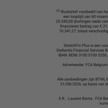
(3)
Illustratief voorbeeld van h
een looptijd van 60 maan
25.545,00 (kortingen reeds ver
financieren bedrag van € 2
10.341,27, totaal verschuldi
StretchFin Plus is een vo
Stellantis Financial Services B
IBAN: BE86 3100 0100 5250, B
Adverteerder: FCA Belgium 
Alle aanbiedingen zijn BTWi, 
31/08/2026, op basis van de
E.R. : Laurent Barria - FCA B
numé