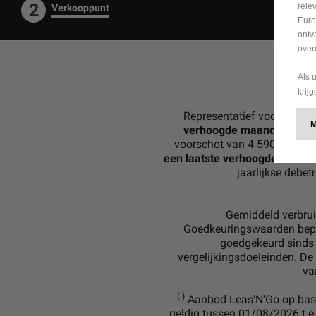
2
rele
Verkooppunt
Euro
ontv
over
Als 
krij
Representatief voorbeeld 
verhoogde maandaflossi
voorschot van 4 590.69 €, t
een laatste verhoogde maanda
jaarlijkse debe
Gemiddeld verbrui
Goedkeuringswaarden bepa
goedgekeurd sinds 
vergelijkingsdoeleinden. De
va
(i)
Aanbod Leas'N'Go op basi
geldig tussen 01/08/2026 t.