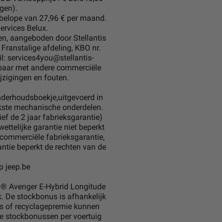
ngen).
n belope van 27,96 € per maand.
ervices Belux.
en, aangeboden door Stellantis
 Franstalige afdeling, KBO nr.
: services4you@stellantis-
rbaar met andere commerciële
jzigingen en fouten.
derhoudsboekje,uitgevoerd in
ijkste mechanische onderdelen.
ef de 2 jaar fabrieksgarantie)
ettelijke garantie niet beperkt
e commerciële fabrieksgarantie,
antie beperkt de rechten van de
p jeep.be
ep® Avenger E-Hybrid Longitude
. De stockbonus is afhankelijk
us of recyclagepremie kunnen
e stockbonussen per voertuig