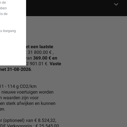
n de
bben
is de
t u toegang
 afbetaling met een laatste
ontante prijs : 31 800.00 € ,
daflossingen van
369.00 € en
 consument : 32 901.01 €.
Vaste
 met 31-08-2026
.
111 - 114 g CO2/km
 nieuwe voertuigen worden
n waarden zijn voor
nen sterk afwijken en kunnen
en.
(optioneel) van € 8.524,32,
E Verkoopprijs : € 25.545,00