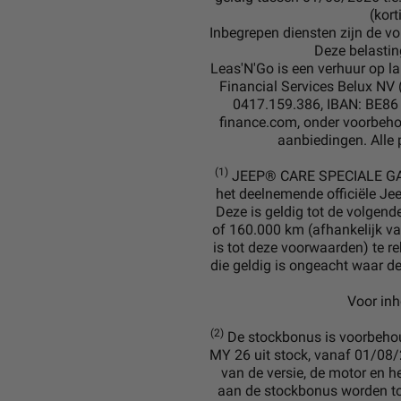
(kort
Inbegrepen diensten zijn de vo
Deze belastin
Leas'N'Go is een verhuur op l
Financial Services Belux NV (
0417.159.386, IBAN: BE86 
finance.com, onder voorbeho
aanbiedingen. Alle 
(1)
JEEP® CARE SPECIALE GARAN
het deelnemende officiële Jee
Deze is geldig tot de volgend
of 160.000 km (afhankelijk van
is tot deze voorwaarden) te re
die geldig is ongeacht waar de
Voor inh
(2)
De stockbonus is voorbehoud
MY 26 uit stock, vanaf 01/08/
van de versie, de motor en 
aan de stockbonus worden to