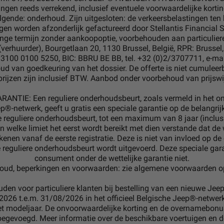
ingen reeds verrekend, inclusief eventuele voorwaardelijke korti
lgende: onderhoud. Zijn uitgesloten: de verkeersbelastingen te
gen worden afzonderlijk gefactureerd door Stellantis Financial S
ange termijn zonder aankoopoptie, voorbehouden aan particulier
verhuurder), Bourgetlaan 20, 1130 Brussel, België, RPR: Brussel,
3100 0100 5250, BIC: BBRU BE BB, tel. +32 (0)2/3707711, e-mail
ud van goedkeuring van het dossier. De offerte is niet cumulee
prijzen zijn inclusief BTW. Aanbod onder voorbehoud van prijswi
TIE: Een reguliere onderhoudsbeurt, zoals vermeld in het on
p®-netwerk, geeft u gratis een speciale garantie op de belangr
e reguliere onderhoudsbeurt, tot een maximum van 8 jaar (inclusi
 welke limiet het eerst wordt bereikt met dien verstande dat de w
kenen vanaf de eerste registratie. Deze is niet van invloed op d
 reguliere onderhoudsbeurt wordt uitgevoerd. Deze speciale gar
consument onder de wettelijke garantie niet.
oud, beperkingen en voorwaarden: zie algemene voorwaarden o
en voor particuliere klanten bij bestelling van een nieuwe Je
2026 t.e.m. 31/08/2026 in het officieel Belgische Jeep®-netwerk
het modeljaar. De onvoorwaardelijke korting en de overnamebon
egevoegd. Meer informatie over de beschikbare voertuigen en d