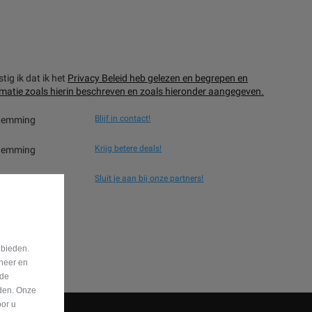
ig ik dat ik het
Privacy Beleid heb gelezen en begrepen en
matie zoals hierin beschreven en zoals hieronder aangegeven.
Blijf in contact!
stemming
Krijg betere deals!
stemming
Sluit je aan bij onze partners!
stemming
 bieden.
eheer en
nde
eden. Onze
oor u