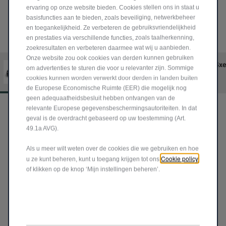
ONTDEK HET GAMMA
ervaring op onze website bieden. Cookies stellen ons in staat u
JEEP
HYBRIDE WAGENS
basisfuncties aan te bieden, zoals beveiliging, netwerkbeheer
®
en toegankelijkheid. Ze verbeteren de gebruiksvriendelijkheid
en prestaties via verschillende functies, zoals taalherkenning,
zoekresultaten en verbeteren daarmee wat wij u aanbieden.
Onze website zou ook cookies van derden kunnen gebruiken
AVENGER e-HYBRID
AVENGER 4xe
om advertenties te sturen die voor u relevanter zijn. Sommige
cookies kunnen worden verwerkt door derden in landen buiten
de Europese Economische Ruimte (EER) die mogelijk nog
geen adequaatheidsbesluit hebben ontvangen van de
relevante Europese gegevensbeschermingsautoriteiten. In dat
geval is de overdracht gebaseerd op uw toestemming (Art.
49.1a AVG).
Als u meer wilt weten over de cookies die we gebruiken en hoe
Cookie policy
u ze kunt beheren, kunt u toegang krijgen tot ons
of klikken op de knop ‘Mijn instellingen beheren’.