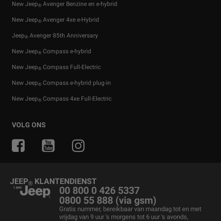
New Jeep
Avenger Benzine en e-hybrid
®
New Jeep
Avenger 4xe e-Hybrid
®
Jeep
Avenger 85th Anniversary
®
New Jeep
Compass e-hybrid
®
New Jeep
Compass Full-Electric
®
New Jeep
Compass e-hybrid plug-in
®
New Jeep
Compass 4xe Full-Electric
®
Aanbiedingen voor particulieren
Financiële services
Off-Road gids
Originele accessoires
News
VOLG ONS
Aanbiedingen voor professionelen
Private Lease
Waar SUV's thuis zijn
Aanbiedingen van het moment
Jeep
& Juventus
®
Bedrijfswagens
Wisselstukken en tips
Jeep
& Snow League
®
Business Lease
Merchandising
Jeep
& Harley-Davidson
®
JEEP
KLANTENDIENST
®
Tweedehandswagens
Voertuigonderhoud
00 800 0 426 5337
0800 55 888 (via gsm)
Prijslijst
Jeep FlexCare
Gratis nummer, bereikbaar van maandag tot en met
vrijdag van 9 uur 's morgens tot 6 uur 's avonds,
Jeep
Wegbijstand
Overname
®