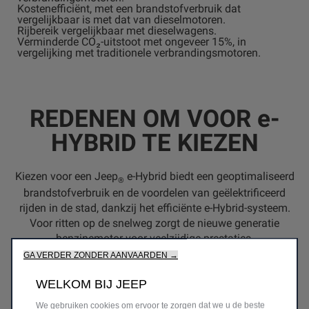
Kostenefficiënt, met een brandstofverbruik dat
vergelijkbaar is met dat van dieselmotoren.
Rijbereik vergelijkbaar met dieselwagens.
Verminderde CO₂-uitstoot met ongeveer 15%, in
vergelijking met traditionele verbrandingsmotoren.
REDENEN OM VOOR e-
HYBRID TE KIEZEN
Kiezen voor een Jeep
e-Hybrid biedt een geoptimaliseerd
®
brandstofverbruik en de voordelen van geëlektrificeerd
rijden in de stad, dankzij het efficiënte e-Hybrid-systeem.
Voor ritten op de snelweg zorgt de nieuwe generatie
benzinemotor voor veelzijdige prestaties.
GA VERDER ZONDER AANVAARDEN →
WELKOM BIJ JEEP
We gebruiken cookies om ervoor te zorgen dat we u de beste