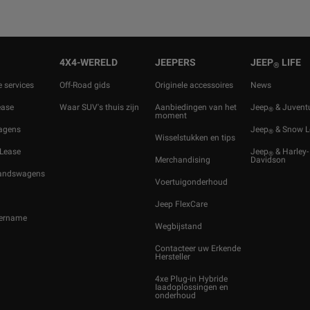
4X4-WERELD
JEEPERS
JEEP
LIFE
®
e services
Off-Road gids
Originele accessoires
News
ease
Waar SUV's thuis zijn
Aanbiedingen van het
Jeep
& Juvent
®
moment
wagens
Jeep
& Snow L
®
Wisselstukken en tips
 Lease
Jeep
& Harley-
®
Merchandising
Davidson
andswagens
Voertuigonderhoud
Jeep FlexCare
ername
Wegbijstand
Contacteer uw Erkende
Hersteller
4xe Plug-in Hybride
Iaadoplossingen en
onderhoud