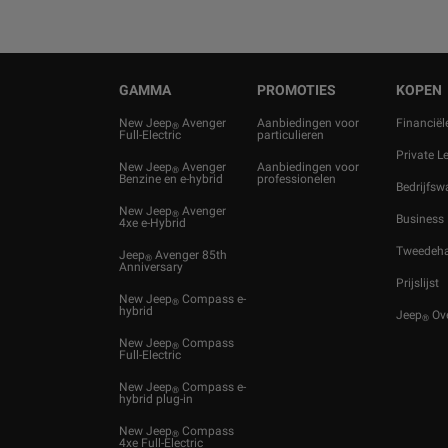
GAMMA
PROMOTIES
KOPEN
New Jeep
Avenger
Aanbiedingen voor
Financiël
®
Full-Electric
particulieren
Private L
New Jeep
Avenger
Aanbiedingen voor
®
Benzine en e-hybrid
professionelen
Bedrijfs
New Jeep
Avenger
®
Business
4xe e-Hybrid
Tweedeh
Jeep
Avenger 85th
®
Anniversary
Prijslijst
New Jeep
Compass e-
®
hybrid
Jeep
Ov
®
New Jeep
Compass
®
Full-Electric
New Jeep
Compass e-
®
hybrid plug-in
New Jeep
Compass
®
4xe Full-Electric