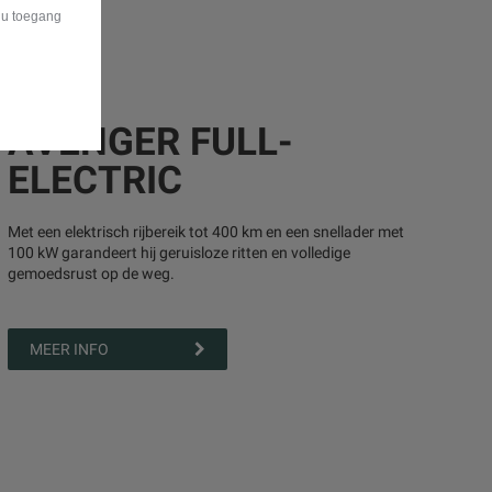
t u toegang
AVENGER FULL-
ELECTRIC
Met een elektrisch rijbereik tot 400 km en een snellader met
100 kW garandeert hij geruisloze ritten en volledige
gemoedsrust op de weg.
MEER INFO