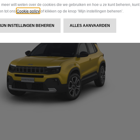
u meer wilt weten over de cookies die we gebruiken en hoe u ze kunt beheren, kun
Cookie policy
gen tot ons
of klikken op de knop ‘Mijn instellingen beheren’.
MIJN INSTELLINGEN BEHEREN
ALLES AANVAARDEN