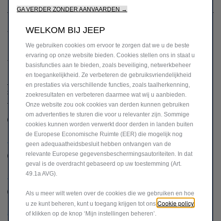
E-mail*
GA VERDER ZONDER AANVAARDEN →
WELKOM BIJ JEEP
* Verplicht veld
We gebruiken cookies om ervoor te zorgen dat we u de beste
ervaring op onze website bieden. Cookies stellen ons in staat u
TOESTEMMING
basisfuncties aan te bieden, zoals beveiliging, netwerkbeheer
Door de bovenstaande informatie te versturen, bevestig ik dat ik het
en toegankelijkheid. Ze verbeteren de gebruiksvriendelijkheid
Privacy Beleid heb gelezen en begrepen en toestemming geef voor
en prestaties via verschillende functies, zoals taalherkenning,
de verwerking van mijn informatie zoals hierin beschreven en zoals
zoekresultaten en verbeteren daarmee wat wij u aanbieden.
hieronder aangegeven.
Onze website zou ook cookies van derden kunnen gebruiken
om advertenties te sturen die voor u relevanter zijn. Sommige
Ik geef toestemming
Ik geef geen toestemming
cookies kunnen worden verwerkt door derden in landen buiten
de Europese Economische Ruimte (EER) die mogelijk nog
Blijf in contact!
geen adequaatheidsbesluit hebben ontvangen van de
relevante Europese gegevensbeschermingsautoriteiten. In dat
Ik geef toestemming
Ik geef geen toestemming
geval is de overdracht gebaseerd op uw toestemming (Art.
49.1a AVG).
Krijg betere deals!
Ik geef toestemming
Ik geef geen toestemming
Als u meer wilt weten over de cookies die we gebruiken en hoe
Cookie policy
u ze kunt beheren, kunt u toegang krijgen tot ons
Sluit je aan bij onze partners!
of klikken op de knop ‘Mijn instellingen beheren’.