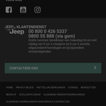
Aanbiedingen voor professionelen
Private Lease
Waar SUV's thuis zijn
Aanbiedingen van het moment
Jeep
& Juventus
®
Bedrijfswagens
Wisselstukken en tips
Jeep
& Snow League
®
Business Lease
Merchandising
Jeep
& Harley-Davidson
®
JEEP
KLANTENDIENST
®
Tweedehandswagens
Voertuigonderhoud
00 800 0 426 5337
0800 55 888 (via gsm)
Prijslijst
Jeep FlexCare
Gratis nummer, bereikbaar van maandag tot en met
vrijdag van 9 uur 's morgens tot 6 uur 's avonds,
Jeep
Wegbijstand
Overname
®
uitgezonderd feestdagen en bij bijzondere
omstandigheden.
Contacteer uw Erkende Hersteller
4xe Plug-in Hybride Iaadoplossingen en onderhoud
Mopar Connect
CONTACTEER ONS
Zakelijke klanten
Navigatiekaartupdate
HOME
PRIVACY BELEID
WETTELIJKE BEPALINGEN
COOKIES
NEWSLETTER
MyJeep
®
BEDRIJIF
STELLANTIS GROUP
ALGEMENE VERKOOPVOORWAARDEN
Customer First
ALGEMENE VOORWAARDEN VOOR SERVICE CONTRACTEN