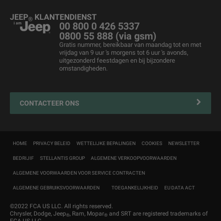
Business Lease
Merchandising
Jeep
& Harley-Davidson
®
JEEP
KLANTENDIENST
®
Tweedehandswagens
Voertuigonderhoud
00 800 0 426 5337
0800 55 888 (via gsm)
Prijslijst
Jeep FlexCare
Gratis nummer, bereikbaar van maandag tot en met
vrijdag van 9 uur 's morgens tot 6 uur 's avonds,
Jeep
Wegbijstand
Overname
®
uitgezonderd feestdagen en bij bijzondere
omstandigheden.
Contacteer uw Erkende Hersteller
4xe Plug-in Hybride Iaadoplossingen en onderhoud
Mopar Connect
CONTACTEER ONS
Zakelijke klanten
Navigatiekaartupdate
HOME
PRIVACY BELEID
WETTELIJKE BEPALINGEN
COOKIES
NEWSLETTER
MyJeep
®
BEDRIJIF
STELLANTIS GROUP
ALGEMENE VERKOOPVOORWAARDEN
Customer First
ALGEMENE VOORWAARDEN VOOR SERVICE CONTRACTEN
ALGEMENE GEBRUIKSVOORWAARDEN
TOEGANKELIJKHEID
EU DATA ACT
©2022 FCA US LLC. All rights reserved.
Chrysler, Dodge, Jeep
, Ram, Mopar
and SRT are registered trademarks of
®
®
FCA US LLC.