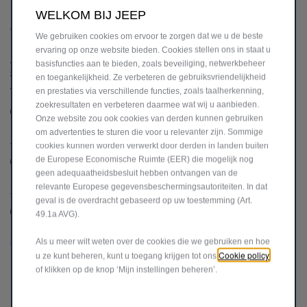
WELKOM BIJ JEEP
TOESTEMMING
We gebruiken cookies om ervoor te zorgen dat we u de beste
Door de bovenstaande informatie te versturen, bevestig ik dat ik het
ervaring op onze website bieden. Cookies stellen ons in staat u
Privacy Beleid heb gelezen en begrepen en toestemming geef voor
basisfuncties aan te bieden, zoals beveiliging, netwerkbeheer
de verwerking van mijn informatie zoals hierin beschreven en zoals
en toegankelijkheid. Ze verbeteren de gebruiksvriendelijkheid
hieronder aangegeven.
en prestaties via verschillende functies, zoals taalherkenning,
zoekresultaten en verbeteren daarmee wat wij u aanbieden.
Ik geef toestemming
Ik geef geen toestemming
Onze website zou ook cookies van derden kunnen gebruiken
om advertenties te sturen die voor u relevanter zijn. Sommige
Blijf in contact!
cookies kunnen worden verwerkt door derden in landen buiten
de Europese Economische Ruimte (EER) die mogelijk nog
Ik geef toestemming
Ik geef geen toestemming
geen adequaatheidsbesluit hebben ontvangen van de
relevante Europese gegevensbeschermingsautoriteiten. In dat
Krijg betere deals!
geval is de overdracht gebaseerd op uw toestemming (Art.
Ik geef toestemming
Ik geef geen toestemming
49.1a AVG).
Sluit je aan bij onze partners!
Als u meer wilt weten over de cookies die we gebruiken en hoe
Cookie policy
u ze kunt beheren, kunt u toegang krijgen tot ons
of klikken op de knop ‘Mijn instellingen beheren’.
VERDER