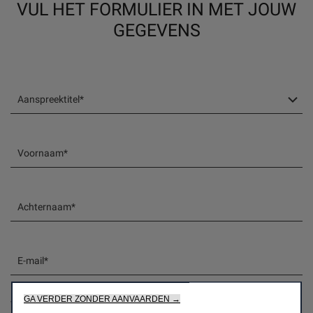
VUL HET FORMULIER IN MET JOUW
GEGEVENS
Aanspreektitel*
Voornaam*
Achternaam*
E-mail*
GA VERDER ZONDER AANVAARDEN →
* Verplicht veld