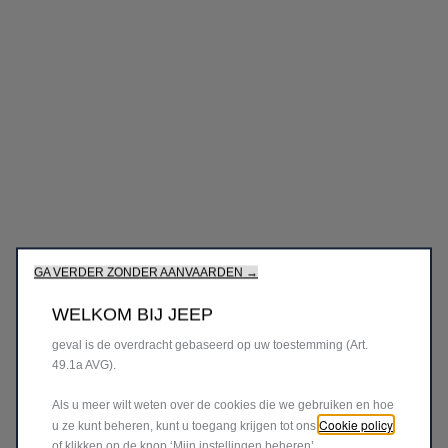
We gebruiken cookies om ervoor te zorgen dat we u de beste
ervaring op onze website bieden. Cookies stellen ons in staat u
basisfuncties aan te bieden, zoals beveiliging, netwerkbeheer
en toegankelijkheid. Ze verbeteren de gebruiksvriendelijkheid
en prestaties via verschillende functies, zoals taalherkenning,
zoekresultaten en verbeteren daarmee wat wij u aanbieden.
Onze website zou ook cookies van derden kunnen gebruiken
om advertenties te sturen die voor u relevanter zijn. Sommige
cookies kunnen worden verwerkt door derden in landen buiten
GA VERDER ZONDER AANVAARDEN →
de Europese Economische Ruimte (EER) die mogelijk nog
geen adequaatheidsbesluit hebben ontvangen van de
WELKOM BIJ JEEP
relevante Europese gegevensbeschermingsautoriteiten. In dat
geval is de overdracht gebaseerd op uw toestemming (Art.
49.1a AVG).
Als u meer wilt weten over de cookies die we gebruiken en hoe
Cookie policy
u ze kunt beheren, kunt u toegang krijgen tot ons
of klikken op de knop ‘Mijn instellingen beheren’.