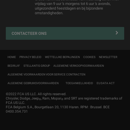
vrijdag van 9 uur 's morgens tot 6 uur 's avonds,
Jeep
Wegbijstand
Overname
®
uitgezonderd feestdagen en bij bijzondere
omstandigheden.
Contacteer uw Erkende Hersteller
4xe Plug-in Hybride Iaadoplossingen en onderhoud
Mopar Connect
CONTACTEER ONS
Zakelijke klanten
Navigatiekaartupdate
HOME
PRIVACY BELEID
WETTELIJKE BEPALINGEN
COOKIES
NEWSLETTER
MyJeep
®
BEDRIJIF
STELLANTIS GROUP
ALGEMENE VERKOOPVOORWAARDEN
Customer First
ALGEMENE VOORWAARDEN VOOR SERVICE CONTRACTEN
ALGEMENE GEBRUIKSVOORWAARDEN
TOEGANKELIJKHEID
EU DATA ACT
©2022 FCA US LLC. All rights reserved.
Chrysler, Dodge, Jeep
, Ram, Mopar
and SRT are registered trademarks of
®
®
FCA US LLC.
FCA Belgium S.A., Bourgetlaan 20, 1130 Haren. RPM : Brussel. BCE
0400.354.731