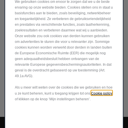
We gebruiken cookies om ervoor te zorgen dat we u de beste
36-87 km op 100% elektrische energie.
ervaring op onze website bieden. Cookies stellen ons in staat u
basisfuncties aan te bieden, zoals beveiliging, netwerkbeheer
Gemiddelde CO₂-uitstoot 19-65 g/100 km volgens de
en toegankelijkheid. Ze verbeteren de gebruiksvriendelijkheid
Euro 6d-normen (afhankelijk van het rijgedrag).
en prestaties via verschillende functies, zoals taalherkenning,
zoekresultaten en verbeteren daarmee wat wij u aanbieden.
Onze website zou ook cookies van derden kunnen gebruiken
om advertenties te sturen die voor u relevanter zijn. Sommige
BEPAAL JE EIGEN
cookies kunnen worden verwerkt door derden in landen buiten
de Europese Economische Ruimte (EER) die mogelijk nog
RIJMODUS
geen adequaatheidsbesluit hebben ontvangen van de
relevante Europese gegevensbeschermingsautoriteiten. In dat
geval is de overdracht gebaseerd op uw toestemming (Art.
Kiezen voor een Jeep
Plug-in Hybrid betekent profiteren
®
49.1a AVG).
van ongeëvenaarde flexibiliteit en veelzijdigheid in het
dagelijks leven. Met de 100% elektrische modus rijd je
Als u meer wilt weten over de cookies die we gebruiken en hoe
soepel, schokvrij, geruisloos en zonder CO₂-uitstoot. En
Cookie policy
u ze kunt beheren, kunt u toegang krijgen tot ons
voor lange reizen geniet je van het rijbereik en de efficiëntie
of klikken op de knop ‘Mijn instellingen beheren’.
van de thermische modus.
New Jeep
Avenger Full-Electric