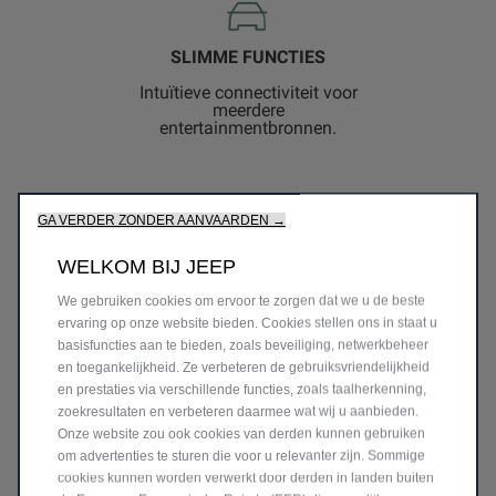
SLIMME FUNCTIES
Intuïtieve connectiviteit voor
meerdere
entertainmentbronnen.
GA VERDER ZONDER AANVAARDEN →
WELKOM BIJ JEEP
We gebruiken cookies om ervoor te zorgen dat we u de beste
ervaring op onze website bieden. Cookies stellen ons in staat u
VOORNAAMSTE
basisfuncties aan te bieden, zoals beveiliging, netwerkbeheer
en toegankelijkheid. Ze verbeteren de gebruiksvriendelijkheid
FUNCTIES
en prestaties via verschillende functies, zoals taalherkenning,
zoekresultaten en verbeteren daarmee wat wij u aanbieden.
Onze website zou ook cookies van derden kunnen gebruiken
GEMAK BINNEN
om advertenties te sturen die voor u relevanter zijn. Sommige
cookies kunnen worden verwerkt door derden in landen buiten
HANDBEREIK