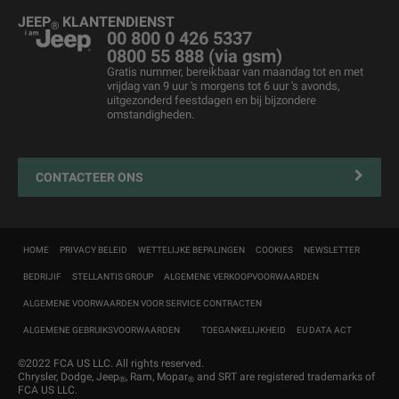
Business Lease
Merchandising
Jeep
& Harley-Davidson
®
JEEP
KLANTENDIENST
®
Tweedehandswagens
Voertuigonderhoud
00 800 0 426 5337
0800 55 888 (via gsm)
Prijslijst
Jeep FlexCare
Gratis nummer, bereikbaar van maandag tot en met
vrijdag van 9 uur 's morgens tot 6 uur 's avonds,
Jeep
Wegbijstand
Overname
®
uitgezonderd feestdagen en bij bijzondere
omstandigheden.
Contacteer uw Erkende Hersteller
4xe Plug-in Hybride Iaadoplossingen en onderhoud
Mopar Connect
CONTACTEER ONS
Zakelijke klanten
Navigatiekaartupdate
HOME
PRIVACY BELEID
WETTELIJKE BEPALINGEN
COOKIES
NEWSLETTER
MyJeep
®
BEDRIJIF
STELLANTIS GROUP
ALGEMENE VERKOOPVOORWAARDEN
Customer First
ALGEMENE VOORWAARDEN VOOR SERVICE CONTRACTEN
ALGEMENE GEBRUIKSVOORWAARDEN
TOEGANKELIJKHEID
EU DATA ACT
©2022 FCA US LLC. All rights reserved.
Chrysler, Dodge, Jeep
, Ram, Mopar
and SRT are registered trademarks of
®
®
FCA US LLC.