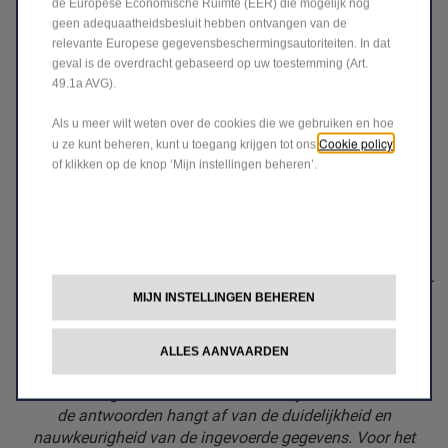
de Europese Economische Ruimte (EER) die mogelijk nog
geen adequaatheidsbesluit hebben ontvangen van de
KLAAR OM JOUW
relevante Europese gegevensbeschermingsautoriteiten. In dat
geval is de overdracht gebaseerd op uw toestemming (Art.
RIJERVARING TE
49.1a AVG).
TRANSFORMEREN?
Als u meer wilt weten over de cookies die we gebruiken en hoe
Cookie policy
u ze kunt beheren, kunt u toegang krijgen tot ons
of klikken op de knop ‘Mijn instellingen beheren’.
Ontdek welke pakketten beschikbaar zijn voor
jouw geconnecteerde voertuig.
*Alleen beschikbaar voor BEV-voertuigen.
**e‑ROUTES by Free2move Charge is exclusief beschikbaar
MIJN INSTELLINGEN BEHEREN
op Jeep® Avenger en Compass Electric.
***ChatGPT en andere AI systemen worden getraind op
gegevens die antwoorden genereren op basis van
ALLES AANVAARDEN
informatie die op het internet wordt gevonden, wat soms
onnauwkeurig of bevooroordeeld kan zijn. De kwaliteit van
de antwoorden hangt af van de duidelijkheid en
nauwkeurigheid van de ingevoerde gegevens. Voor het