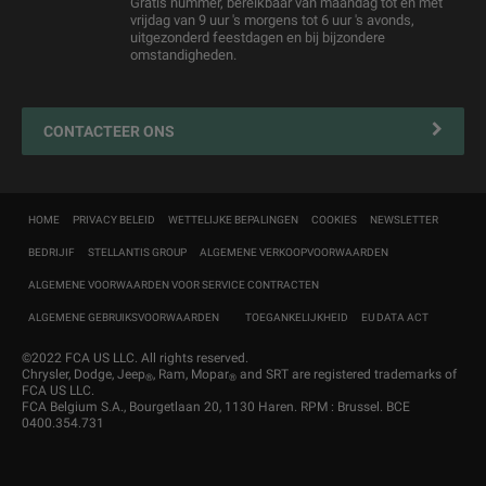
Gratis nummer, bereikbaar van maandag tot en met
vrijdag van 9 uur 's morgens tot 6 uur 's avonds,
Jeep
Wegbijstand
Overname
®
uitgezonderd feestdagen en bij bijzondere
omstandigheden.
Contacteer uw Erkende Hersteller
4xe Plug-in Hybride Iaadoplossingen en onderhoud
Mopar Connect
CONTACTEER ONS
Zakelijke klanten
Navigatiekaartupdate
HOME
PRIVACY BELEID
WETTELIJKE BEPALINGEN
COOKIES
NEWSLETTER
MyJeep
®
BEDRIJIF
STELLANTIS GROUP
ALGEMENE VERKOOPVOORWAARDEN
Customer First
ALGEMENE VOORWAARDEN VOOR SERVICE CONTRACTEN
ALGEMENE GEBRUIKSVOORWAARDEN
TOEGANKELIJKHEID
EU DATA ACT
©2022 FCA US LLC. All rights reserved.
Chrysler, Dodge, Jeep
, Ram, Mopar
and SRT are registered trademarks of
®
®
FCA US LLC.
FCA Belgium S.A., Bourgetlaan 20, 1130 Haren. RPM : Brussel. BCE
0400.354.731