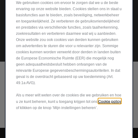
We gebruiken cookies om ervoor te zorgen dat we u de beste
ervaring op onze website bieden. Cookies stellen ons in staat u
basisfuncties aan te bieden, zoals beveiliging, netwerkbeheer
en toegankelijkheid. Ze verbeteren de gebruiksvriendelijkheid
en prestaties via verschillende functies, zoals taalherkenning,
zoekresultaten en verbeteren daarmee wat wij u aanbieden.
Onze website zou ook cookies van derden kunnen gebruiken
om advertenties te sturen die voor u relevanter zijn. Sommige
cookies kunnen worden verwerkt door derden in landen buiten
de Europese Economische Ruimte (EER) die mogelijk nog
geen adequaatheidsbesluit hebben ontvangen van de
CUSTOMER FIRST
relevante Europese gegevensbeschermingsautoriteiten. In dat
geval is de overdracht gebaseerd op uw toestemming (Art.
49.1a AVG).
Ontdek de Jeep
verkooppunten en garages in uw buurt
®
die de
Customer First Award for Excellence
hebben
Als u meer wilt weten over de cookies die we gebruiken en hoe
verdiend.
Cookie policy
u ze kunt beheren, kunt u toegang krijgen tot ons
of klikken op de knop ‘Mijn instellingen beheren’.
ONTDEK MEER