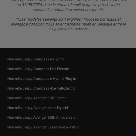
au 31/08/2026, dans le réseau Jeep® belge. Le prix de vente
contient la contribution environnementale
**Les modèles suivants sont éligibles : Nouveau Compass et
Avenger, à condition qu’ils soient achetés neufs en Belgique entre le
01 juillet au 31 octobre
Nouvelle Jeep
Compass e-Hybrid
®
Nouvelle Jeep
Compass Full-Electric
®
Nouvelle Jeep
Compass e-Hybrid Plug-in
®
Nouvelle Jeep
Compass 4xe Full-Electric
®
Nouvelle Jeep
Avenger Full-Electric
®
Nouvelle Jeep
Avenger 4xe e-Hybrid
®
Nouvelle Jeep
Avenger 85th Anniversary
®
Nouvelle Jeep
Avenger Essence et e-Hybrid
®