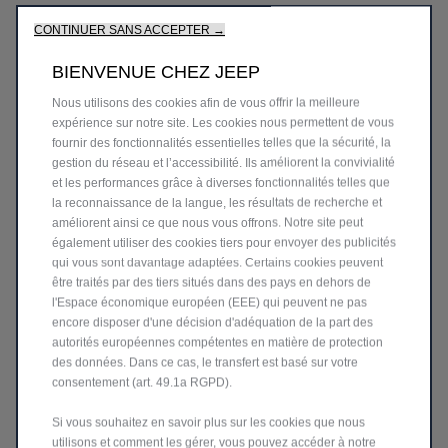
CONTINUER SANS ACCEPTER →
BIENVENUE CHEZ JEEP
Nous utilisons des cookies afin de vous offrir la meilleure
expérience sur notre site. Les cookies nous permettent de vous
fournir des fonctionnalités essentielles telles que la sécurité, la
gestion du réseau et l’accessibilité. Ils améliorent la convivialité
et les performances grâce à diverses fonctionnalités telles que
la reconnaissance de la langue, les résultats de recherche et
améliorent ainsi ce que nous vous offrons. Notre site peut
également utiliser des cookies tiers pour envoyer des publicités
qui vous sont davantage adaptées. Certains cookies peuvent
être traités par des tiers situés dans des pays en dehors de
NOUVEAU AVENGER 4xe
l'Espace économique européen (EEE) qui peuvent ne pas
encore disposer d'une décision d'adéquation de la part des
HYBRID
autorités européennes compétentes en matière de protection
des données. Dans ce cas, le transfert est basé sur votre
consentement (art. 49.1a RGPD).
La nouvelle Jeep® Avenger 4xe Hybrid est le SUV qui allie confort
et polyvalence. Avec son plaisir de conduite, ses performances 4xe
légendaires et son design audacieux, il redéfinit le sens même de
Si vous souhaitez en savoir plus sur les cookies que nous
l'aventure.
utilisons et comment les gérer, vous pouvez accéder à notre