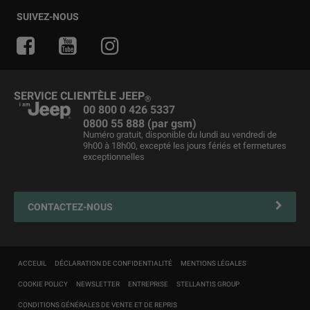
Offres pour particuliers
Services financiers
Guide tout terrain
Accessoires d'origine
Actualités
SUIVEZ-NOUS
Offres pour professionnelles
Private Lease
Le berceau du SUV
Offres du moment
Jeep & Juventus
Véhicules d'entreprise
Pièces détachées et conseils
Jeep
& Snow League
®
Business Lease
Merchandising
Jeep
& Harley-Davidson
®
SERVICE CLIENTÈLE JEEP
®
Véhicules d'occasion
Maintenance du véhicule
00 800 0 426 5337
0800 55 888 (par gsm)
Liste de prix
Jeep FlexCare
Numéro gratuit, disponible du lundi au vendredi de
9h00 à 18h00, excepté les jours fériés et fermetures
Jeep
Assistance routière
reprise
®
exceptionnelles
Contactez votre Réparateur Agréé
4xe Plug-in Hybrid solutions de recharge et entretien
CONTACTEZ-NOUS
Mopar Connect
Clients professionnels
Carte de navigation
ACCEUIL
DÉCLARATION DE CONFIDENTIALITÉ
MENTIONS LÉGALES
Customer first
COOKIE POLICY
NEWSLETTER
ENTREPRISE
STELLANTIS GROUP
CONDITIONS GÉNÉRALES DE VENTE ET DE REPRIS