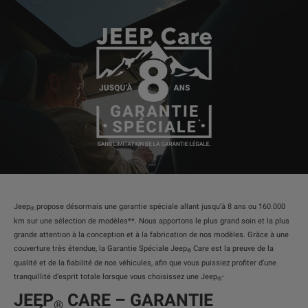
Jeep
propose désormais une garantie spéciale allant jusqu’à 8 ans ou 160.000
®
km sur une sélection de modèles**. Nous apportons le plus grand soin et la plus
grande attention à la conception et à la fabrication de nos modèles. Grâce à une
couverture très étendue, la Garantie Spéciale Jeep
Care est la preuve de la
®
qualité et de la fiabilité de nos véhicules, afin que vous puissiez profiter d’une
.
tranquillité d’esprit totale lorsque vous choisissez une Jeep
®
JEEP
CARE – GARANTIE
®