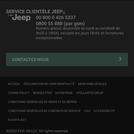
Business Lease
Merchandising
Jeep
& Harley-Davidson
®
SERVICE CLIENTÈLE JEEP
®
Véhicules d'occasion
Maintenance du véhicule
00 800 0 426 5337
0800 55 888 (par gsm)
Liste de prix
Jeep FlexCare
Numéro gratuit, disponible du lundi au vendredi de
9h00 à 18h00, excepté les jours fériés et fermetures
Jeep
Assistance routière
reprise
®
exceptionnelles
Contactez votre Réparateur Agréé
4xe Plug-in Hybrid solutions de recharge et entretien
CONTACTEZ-NOUS
Mopar Connect
Clients professionnels
Carte de navigation
ACCEUIL
DÉCLARATION DE CONFIDENTIALITÉ
MENTIONS LÉGALES
Customer first
COOKIE POLICY
NEWSLETTER
ENTREPRISE
STELLANTIS GROUP
CONDITIONS GÉNÉRALES DE VENTE ET DE REPRIS
CONDITIONS GÉNÉRALES DE CONTRATS DE SERVICE
CGU
ACCESSIBILITÉ
EU DATA ACT
©2022 FCA US LLC. All rights reserved.