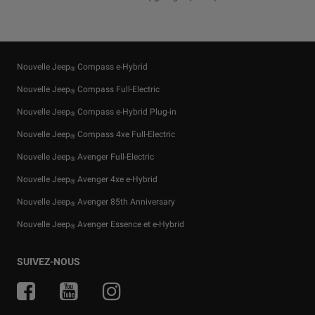
Nouvelle Jeep
Compass e-Hybrid
®
Nouvelle Jeep
Compass Full-Electric
®
Nouvelle Jeep
Compass e-Hybrid Plug-in
®
Nouvelle Jeep
Compass 4xe Full-Electric
®
Nouvelle Jeep
Avenger Full-Electric
®
Nouvelle Jeep
Avenger 4xe e-Hybrid
®
Nouvelle Jeep
Avenger 85th Anniversary
®
Nouvelle Jeep
Avenger Essence et e-Hybrid
®
Offres pour particuliers
Services financiers
Guide tout terrain
Accessoires d'origine
Actualités
SUIVEZ-NOUS
Offres pour professionnelles
Private Lease
Le berceau du SUV
Offres du moment
Jeep & Juventus
Véhicules d'entreprise
Pièces détachées et conseils
Jeep
& Snow League
®