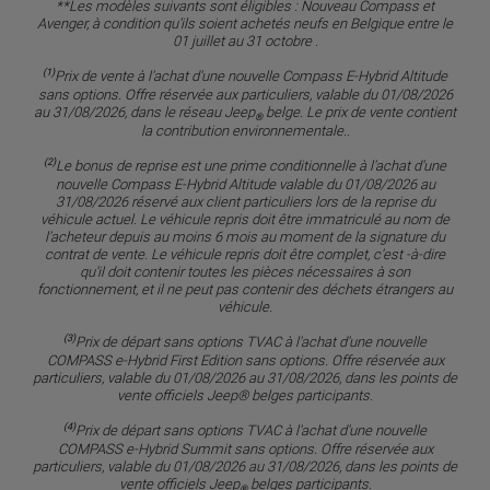
**Les modèles suivants sont éligibles : Nouveau Compass et
Avenger, à condition qu’ils soient achetés neufs en Belgique entre le
01 juillet au 31 octobre .
(1)
Prix de vente à l'achat d'une nouvelle Compass E-Hybrid Altitude
sans options. Offre réservée aux particuliers, valable du 01/08/2026
au 31/08/2026, dans le réseau Jeep
belge. Le prix de vente contient
®
la contribution environnementale..
(2)
Le bonus de reprise est une prime conditionnelle à l'achat d'une
nouvelle Compass E-Hybrid Altitude valable du 01/08/2026 au
31/08/2026 réservé aux client particuliers lors de la reprise du
véhicule actuel. Le véhicule repris doit être immatriculé au nom de
l'acheteur depuis au moins 6 mois au moment de la signature du
contrat de vente. Le véhicule repris doit être complet, c'est -à-dire
qu'il doit contenir toutes les pièces nécessaires à son
fonctionnement, et il ne peut pas contenir des déchets étrangers au
véhicule.
(3)
Prix de départ sans options TVAC à l'achat d'une nouvelle
COMPASS e-Hybrid First Edition sans options. Offre réservée aux
particuliers, valable du 01/08/2026 au 31/08/2026, dans les points de
vente officiels Jeep® belges participants.
(4)
Prix de départ sans options TVAC à l'achat d'une nouvelle
COMPASS e-Hybrid Summit sans options. Offre réservée aux
particuliers, valable du 01/08/2026 au 31/08/2026, dans les points de
vente officiels Jeep
belges participants.
®