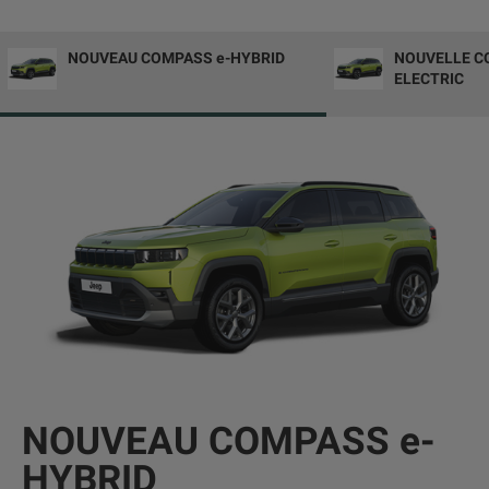
NOUVEAU COMPASS e-HYBRID
NOUVELLE C
ELECTRIC
NOUVEAU COMPASS e-
HYBRID