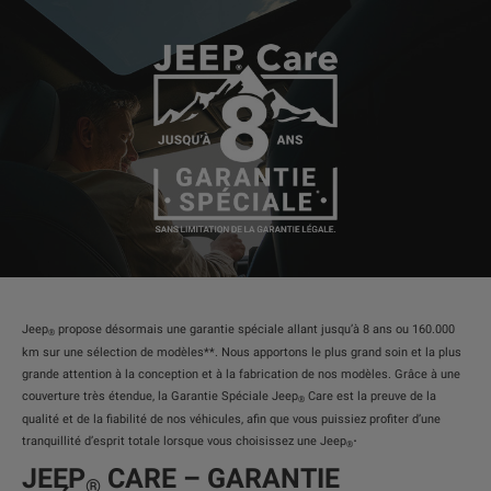
Jeep
propose désormais une garantie spéciale allant jusqu’à 8 ans ou 160.000
®
km sur une sélection de modèles**. Nous apportons le plus grand soin et la plus
grande attention à la conception et à la fabrication de nos modèles. Grâce à une
couverture très étendue, la Garantie Spéciale Jeep
Care est la preuve de la
®
qualité et de la fiabilité de nos véhicules, afin que vous puissiez profiter d’une
.
tranquillité d’esprit totale lorsque vous choisissez une Jeep
®
JEEP
CARE – GARANTIE
®