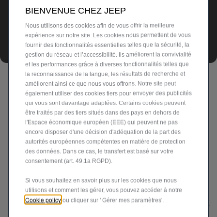
BIENVENUE CHEZ JEEP
Nous utilisons des cookies afin de vous offrir la meilleure
expérience sur notre site. Les cookies nous permettent de vous
fournir des fonctionnalités essentielles telles que la sécurité, la
gestion du réseau et l’accessibilité. Ils améliorent la convivialité
et les performances grâce à diverses fonctionnalités telles que
la reconnaissance de la langue, les résultats de recherche et
améliorent ainsi ce que nous vous offrons. Notre site peut
DIMENSIONS
également utiliser des cookies tiers pour envoyer des publicités
qui vous sont davantage adaptées. Certains cookies peuvent
être traités par des tiers situés dans des pays en dehors de
La Nouvelle Jeep
Compass e-Hybrid vous offre le confort
®
l'Espace économique européen (EEE) qui peuvent ne pas
et l’espace nécessaires pour chaque trajet, même les
encore disposer d'une décision d'adéquation de la part des
aventures les plus extrêmes. Spécifiquement :
autorités européennes compétentes en matière de protection
des données. Dans ce cas, le transfert est basé sur votre
consentement (art. 49.1a RGPD).
Hauteur :
1.7 m |
Longueur :
4.55 m |
Largeur :
1.9 m
Volume du coffre :
550 l
Si vous souhaitez en savoir plus sur les cookies que nous
Garde au sol :
200 mm |
Empattement :
2.8 m
utilisons et comment les gérer, vous pouvez accéder à notre
Passage à gué :
jusqu'à 408 mm
Cookie policy
ou cliquer sur ' Gérer mes paramètres'.
Angle d'approche :
20° |
Angle de freinage :
16° |
Angle de
départ:
27°