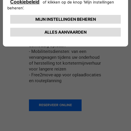
Haal alles uit uw Jeep® Avenger
met:
- Een volledig gamma
oplaadoplossingen en accessoires
die bij uw levensstijl passen
- Muurladerinstallatie bij u thuis voor
eenvoudig opladen
- Mobiliteitsdiensten: van een
vervangwagen tijdens uw onderhoud
of herstelling tot kortetermijnverhuur
voor langere reizen
- Free2move-app voor oplaadlocaties
en routeplanning
RESERVEER ONLINE