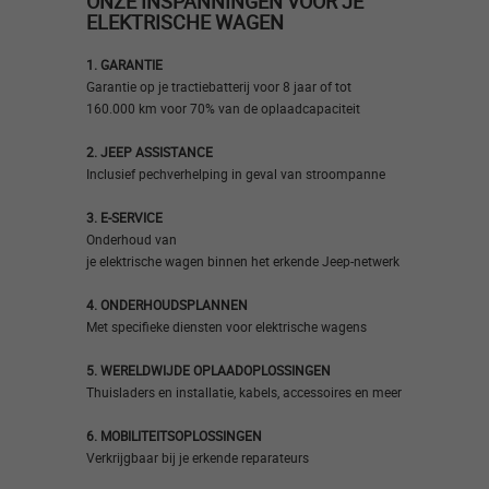
ONZE INSPANNINGEN VOOR JE
ELEKTRISCHE WAGEN
1. GARANTIE
Garantie op je tractiebatterij voor 8 jaar of tot
160.000 km voor 70% van de oplaadcapaciteit
2. JEEP ASSISTANCE
Inclusief pechverhelping in geval van stroompanne​
3. E-SERVICE
Onderhoud van
je elektrische wagen binnen het erkende Jeep-netwerk​
4. ONDERHOUDSPLANNEN
Met specifieke diensten voor elektrische wagens​
5. WERELDWIJDE OPLAADOPLOSSINGEN
Thuisladers en installatie, kabels, accessoires en meer​
6. MOBILITEITSOPLOSSINGEN
Verkrijgbaar bij je erkende reparateurs​