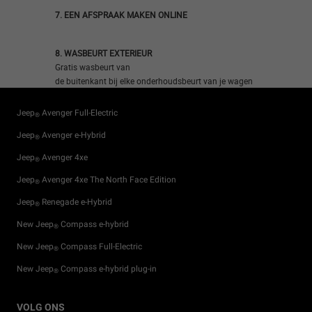
7. EEN AFSPRAAK MAKEN ONLINE
8. WASBEURT EXTERIEUR
Gratis wasbeurt van
de buitenkant bij elke onderhoudsbeurt van je wagen​
Jeep
Avenger Full-Electric
®
Jeep
Avenger e-Hybrid
®
Jeep
Avenger 4xe
®
Jeep
Avenger 4xe The North Face Edition
®
Jeep
Renegade e-Hybrid
®
New Jeep
Compass e-hybrid
®
New Jeep
Compass Full-Electric
®
New Jeep
Compass e-hybrid plug-in
®
Aanbiedingen voor particulieren
Financiële services
Trail Rated
Originele accessoires
News
VOLG ONS
®