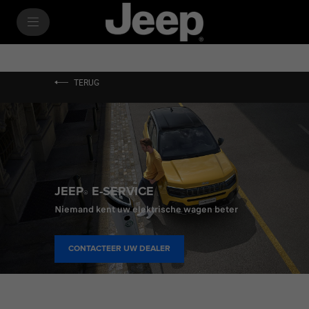
SkiptoContentText
SkiptoNavigationText
TERUG
JEEP
E-SERVICE
®
Niemand kent uw elektrische wagen beter
CONTACTEER UW DEALER