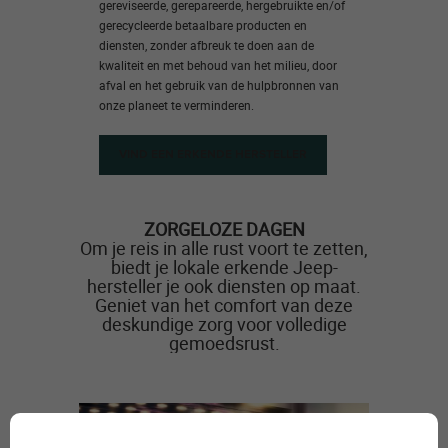
gereviseerde, gerepareerde, hergebruikte en/of
gerecycleerde betaalbare producten en
diensten, zonder afbreuk te doen aan de
kwaliteit en met behoud van het milieu, door
afval en het gebruik van de hulpbronnen van
onze planeet te verminderen.
VIND EEN ERKENDE HERSTELLER
ZORGELOZE DAGEN
Om je reis in alle rust voort te zetten,
biedt je lokale erkende Jeep-
hersteller je ook diensten op maat.
Geniet van het comfort van deze
deskundige zorg voor volledige
gemoedsrust.