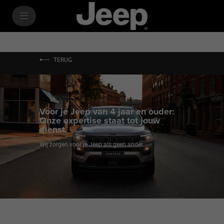
SkiptoContentText
SkiptoNavigationText
TERUG
Voor je Jeep van 4 jaar en ouder:
Onze expertise staat tot jouw
dienst.
Wij zorgen voor je Jeep als geen ander.