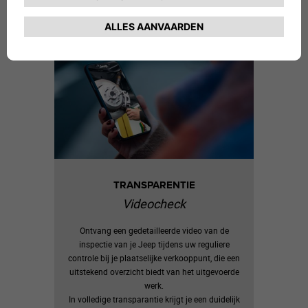
TRANSPARENTIE
Videocheck
Ontvang een gedetailleerde video van de
inspectie van je Jeep tijdens uw reguliere
controle bij je plaatselijke verkooppunt, die een
uitstekend overzicht biedt van het uitgevoerde
werk.
In volledige transparantie krijgt je een duidelijk