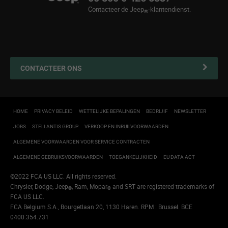
Prijslijst
Jeep FlexCare
Contacteer de Jeep
-klantendienst.
®
Jeep
Wegbijstand
Overname
®
Contacteer uw Erkende Hersteller
4xe Plug-in Hybride Iaadoplossingen en onderhoud
CONTACTEER ONS
Maak een afspraak
Mopar Connect
Zakelijke klanten
HOME
PRIVACY BELEID
WETTELIJKE BEPALINGEN
BEDRIJIF
NEWSLETTER
Navigatiekaartupdate
JOBS
STELLANTIS GROUP
VERKOOP EN INRUILVOORWAARDEN
MyJeep
®
ALGEMENE VOORWAARDEN VOOR SERVICE CONTRACTEN
Customer First
ALGEMENE GEBRUIKSVOORWAARDEN
TOEGANKELIJKHEID
EU DATA ACT
©2022 FCA US LLC. All rights reserved.
Chrysler, Dodge, Jeep
, Ram, Mopar
and SRT are registered trademarks of
®
®
FCA US LLC.
FCA Belgium S.A., Bourgetlaan 20, 1130 Haren. RPM : Brussel. BCE
0400.354.731