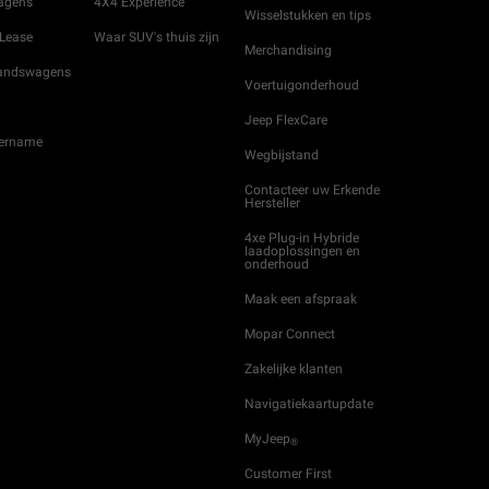
wagens
4X4 Experience
Wisselstukken en tips
 Lease
Waar SUV's thuis zijn
Merchandising
andswagens
Voertuigonderhoud
Jeep FlexCare
ername
Wegbijstand
Contacteer uw Erkende
Hersteller
4xe Plug-in Hybride
Iaadoplossingen en
onderhoud
Maak een afspraak
Mopar Connect
Zakelijke klanten
Navigatiekaartupdate
MyJeep
®
Customer First