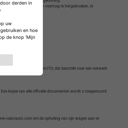
nieuwe of voor energieterugwinning
van het gewicht van een voertuig te hergebruiken, te
 verminderd. ​
en met SUSTAINera VALORAUTO, dat beschikt over een netwerk
Een kopie van alle officiële documenten wordt u toegestuurd
 www.valorauto.com om de ophaling van zijn wagen aan te