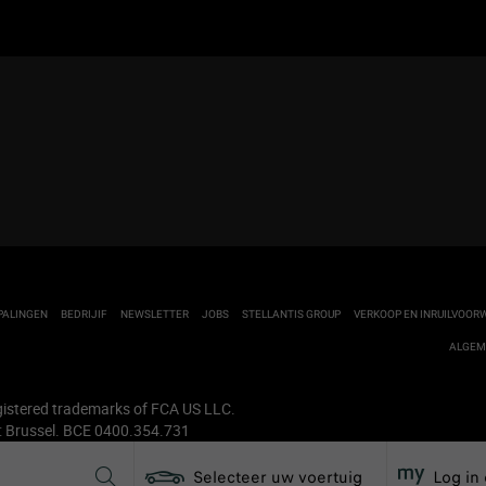
PALINGEN
BEDRIJIF
NEWSLETTER
JOBS
STELLANTIS GROUP
VERKOOP EN INRUILVOO
ALGEM
gistered trademarks of FCA US LLC.
: Brussel. BCE 0400.354.731
Selecteer uw voertuig
Log in