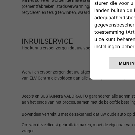
Na het sorteren worden de materiaalfracties gerecycleerd to
(cementfabrieken,
stadsverwarmingscentrales, elektriciteitsc
recycleren en
terug te winnen, waardoor het aandeel eindresi
INRUILSERVICE​
Hoe kunt u ervoor zorgen dat uw voertuig zo goed mogelijk wo
We willen ervoor zorgen dat uw afgedankte voertuig op een
van ELV Centra die voldoen aan alle wettelijke vereisten, zod
Jeep® en SUSTAINera VALORAUTO garanderen alle administratie
aan het einde van het proces, samen met de beloofde betaling 
Bovendien vertrekt u met de zekerheid dat uw oude auto op de
Om van deze dienst gebruik te maken, moet de eigenaar van e
vragen. ​