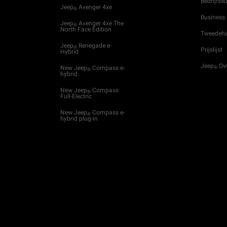
Bedrijfs
Jeep
Avenger 4xe
®
Business
Jeep
Avenger 4xe The
®
North Face Edition
Tweedeh
Jeep
Renegade e-
®
Prijslijst
Hybrid
Jeep
Ov
New Jeep
Compass e-
®
®
hybrid
New Jeep
Compass
®
Full-Electric
New Jeep
Compass e-
®
hybrid plug-in