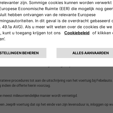
t secundaire grondstoffen die terug
ingezet worden bij de productie van 
entrales, enz.) Dit industriële proces maakt het
mogelijk om meer dan 95% 
du's dat vervolgens naar gespecialiseerde
stortplaatsen gaat, sterk wordt
rdt gerecycleerd? ​
 milieuvriendelijke manier wordt gerecycleerd. Daarom werkt Jeep® sam
at meer dan 95% van uw voertuig wordt gerecycleerd. ​
ve procedures tot aan de uitschrijving van het voertuig bij Febelauto. 
indien de offerte hierin voorzag.​
 meest milieuvriendelijke manier wordt vernietigd.
en Jeep® voertuig dat op het einde van zijn levensduur is, inloggen op