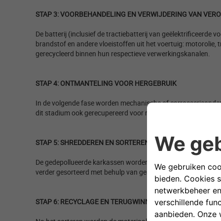
STAP 3: VOORBEHANDELING EN VERWIJDERING VAN VERO
De batterij (inclusief de tractiebatterij van geëlektrificeerd
brandstof en andere vloeistoffen uit het voertuig: motorolie, 
gerecycleerd binnen hun respectieve verwerkingskanalen.
​
STAP 4: ONTMANTELING VOOR HERGEBRUIK
​
In de volgende fase worden mechanische of carrosserieonderd
dit stadium ook gerecupereerd voor recyclage.​
STAP 5: SHREDDEREN EN SORTEREN
​
De gedepollueerde karkassen worden naar een shredder gestuu
verder gesorteerd met behulp van geautomatiseerde processen
STAP 6: RECYCLAGE EN TERUGWINNING
​