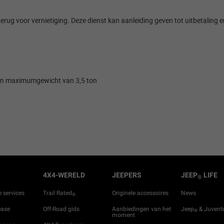
 voor vernietiging. Deze dienst kan aanleiding geven tot uitbetaling en i
 een maximumgewicht van 3,5 ton ​
4X4-WERELD
JEEPERS
JEEP
LIFE
®
e services
Trail Rated
Originele accessoires
News
®
ease
Off-Road gids
Aanbiedingen van het
Jeep
& Juvent
®
moment