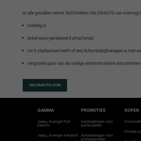
In alle gevallen neemt SUSTAINera VALORAUTO uw voertuig terug
volledig is​
enkel-auto-gerelateerd afval bevat ​
tot 9 zitplaatsen heeft of een lichte bedrijfswagen is met
vergezeld gaat van de nodige administratieve documenten​
VALORAUTO.COM
GAMMA
PROMOTIES
KOPEN
Jeep
Avenger Full-
Aanbiedingen voor
Financiël
®
Electric
particulieren
Private L
Jeep
Avenger e-Hybrid
Aanbiedingen voor
®
professionelen