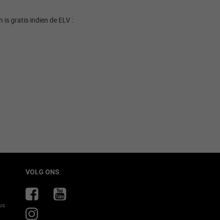
s gratis indien de ELV :​
VOLG ONS
us