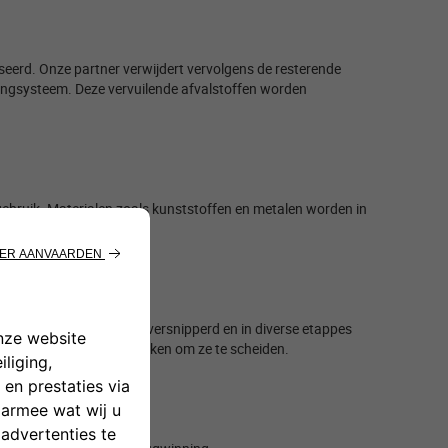
seerd. Onze partner verwijdert vervolgens de
resterende
oningsysteem. Deze vervuilende afvalstoffen
worden
ebruik. Materialen zoals kunststoffen en metalen worden in
 resten worden opnieuw versnipperd en in diverse etappes
an het materiaal gebruiken om ze te scheiden. ​