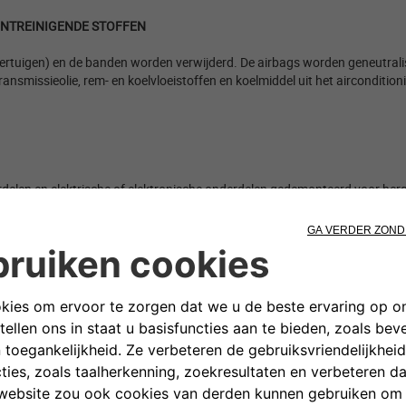
NTREINIGENDE STOFFEN​
e voertuigen) en de banden worden
verwijderd. De airbags worden geneutrali
transmissieolie, rem-
en koelvloeistoffen en koelmiddel uit het airconditi
elen en elektrische of elektronische onderdelen gedemonteerd voor herg
rd, die ze versnippert tot stukjes van een paar vierkante centimeter. De
 (magneten, wervelstroom, flotatie, enz.) die de fysieke eigenschappen v