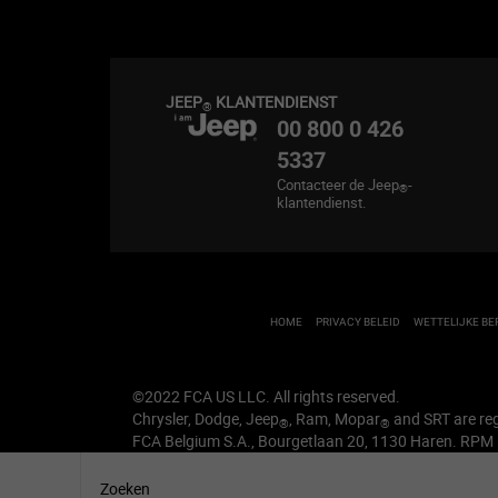
JEEP
KLANTENDIENST
®
00 800 0 426
5337
Contacteer de Jeep
-
®
klantendienst.
HOME
PRIVACY BELEID
WETTELIJKE BE
©2022 FCA US LLC. All rights reserved.
Chrysler, Dodge, Jeep
, Ram, Mopar
and SRT are re
®
®
FCA Belgium S.A., Bourgetlaan 20, 1130 Haren. RPM 