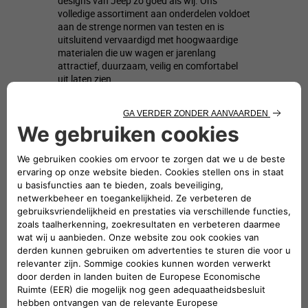
designs van Jeep zo goed als wij. Ons
volledige assortiment aan onderdelen voldoet
aan de strenge normen van testen en is
uitsluitend vervaardigd met hoogwaardige
materialen die uw wagen er jarenlang
attractief, duurzaam, veilig en comfortabel
uit laten zien..
Geavanceerde innovatie, knowhow en
beschikbaarheid
De originele Jeep® onderdelen van Mopar
worden naast de Jeep® wagens ontwikkeld
en zijn daarom volledig geïntegreerd en even
technologisch geavanceerd als elk nieuw
model. Bovendien zijn de onderdelen
verkrijgbaar vanaf de lancering van elk nieuw
model. Zo kunnen wij de beschikbaarheid van
de onderdelen garanderen.
De perfecte match
Alleen de originele Jeep® onderdelen van
Mopar zijn perfect geïntegreerd met de