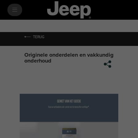
SkiptoContentText
SkiptoNavigationText
TERUG
Originele onderdelen en vakkundig
onderhoud