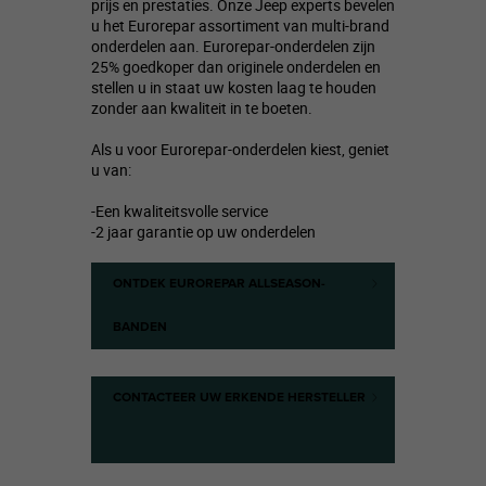
prijs en prestaties. Onze Jeep experts bevelen
u het Eurorepar assortiment van multi-brand
onderdelen aan. Eurorepar-onderdelen zijn
25% goedkoper dan originele onderdelen en
stellen u in staat uw kosten laag te houden
zonder aan kwaliteit in te boeten.
Als u voor Eurorepar-onderdelen kiest, geniet
u van:
-Een kwaliteitsvolle service
-2 jaar garantie op uw onderdelen
ONTDEK EUROREPAR ALLSEASON-
BANDEN​
CONTACTEER UW ERKENDE HERSTELLER